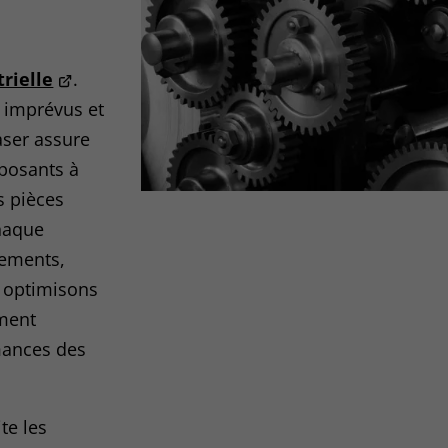
rielle
.
 imprévus et
aser assure
mposants à
s pièces
haque
nements,
t optimisons
ement
rmances des
te les