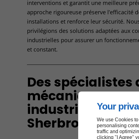
interventions et garantit une meilleure pré
approche rigoureuse préserve l’efficacité 
installations et renforce leur sécurité. Nou
privilégions des solutions adaptées aux co
industrielles pour assurer un fonctionnem
et constant.
Des spécialistes 
mécanique
industrielle à
Your priva
Sherbrooke
We use Cookies to
personalising conte
traffic and optimizi
clicking "I Agree" 