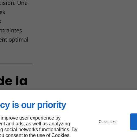
cision. Une
des
s
ntraintes
ent optimal
de la
cy is our priority
 improve user experience by
Customize
nt and ads, as well as analyzing
ng social networks functionalities. By
you consent to the use of Cookies